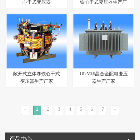
心干式变压器
铁心干式变压器生产厂
家
敞开式立体卷铁心干式
10kV非晶合金配电变压
变压器生产厂家
器生产厂家
«
1
2
3
4
5
6
7
»
产品中心